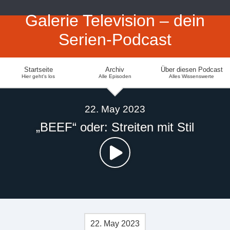
Galerie Television – dein
Serien-Podcast
Startseite
Archiv
Über diesen Podcast
Hier geht's los
Alle Episoden
Alles Wissenswerte
22. May 2023
„BEEF“ oder: Streiten mit Stil
22. May 2023